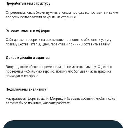
Преимущества
Прорабатываем структуру
Цены
Определяем, какие блоки нужны, в каком порядке их поставить и какие
Услуги
вопросы пользователя закрыть на странице.
Кейсы
Отзывы
Готовим тексты и офферы
Наш блог
Сайт должен говорить на языке клиента: понятно объяснять услугу,
преимущества, этапы, цену, гарантии и причины оставить заявку.
КОНТАКТЫ
Делаем дизайн и адаптив
salvare-market@yandex.ru
+7(917) 468-05-67
Визуал должен быть современным, но не мешать смыслу. Отдельно
проверяем мобильную версию, потому что большая часть трафика
г. Уфа, ул. Цюрупы, 151/1
приходит с телефона.
Все права защищены. Использования материалов
Подключаем аналитику
сайта разрешено только с согласия правообладателя.
ИП Самигуллин Вадим Филюсович
Настраиваем формы, цели, Метрику и базовые события, чтобы после
ОГРНИП 322028000029041
запуска было понятно, как сайт работает.
ИНН 024505048445