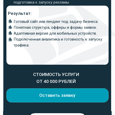
аудиторию, офферы и собираем
структуру страницы или сайта.
3
ШАГ
Готовим тексты, прототип,
ключевые блоки, формы, CTA и
логику пользовательского пути.
4
ШАГ
Разрабатываем дизайн, верстаем
сайт, адаптируем и подключаем
аналитику.
5
ШАГ
Масштабируем
Проверяем сайт перед запуском,
исправляем мелочи и передаем
готовый проект.