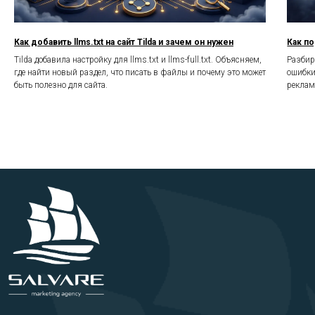
Как добавить llms.txt на сайт Tilda и зачем он нужен
Как по
Tilda добавила настройку для llms.txt и llms-full.txt. Объясняем,
Разбир
где найти новый раздел, что писать в файлы и почему это может
ошибки
быть полезно для сайта.
реклам