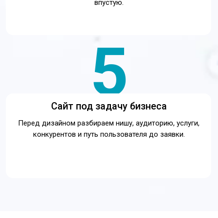
Что входит:
Брифинг и анализ задачи бизнеса
Анализ конкурентов и посадочных страниц
Проработка структуры сайта
Подготовка текстов и офферов
Дизайн ключевых блоков
Верстка и адаптация под устройства
Подключение форм, аналитики и целей
Базовая SEO-подготовка и
подготовка к запуску рекламы
Результат:
Готовый сайт или лендинг под задачу бизнеса.
Понятная структура, офферы и формы заявок.
Адаптивная версия для мобильных устройств.
Подключенная аналитика и готовность к запуску
трафика.