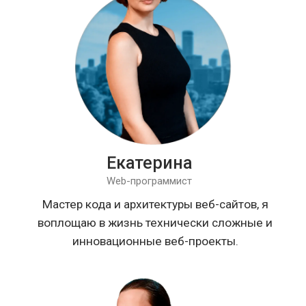
+7(917) 468-05-67
г. Уфа, ул. Цюрупы, 151/1
Все права защищены. Использования материалов
сайта разрешено только с согласия правообладателя.
ИП Самигуллин Вадим Филюсович
ОГРНИП 322028000029041
ИНН 024505048445