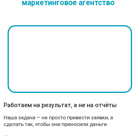
Мы выстраиваем маркетинг с упором на
окупаемость, а не на красивые цифры в отчётах.
Отслеживаем не только заявки, но и
качество
Смотрим не только на количество
обращений, но и на то, какие из них
реально становятся клиентами.
На основе этого корректируем рекламу и
усиливаем то, что даёт результат.