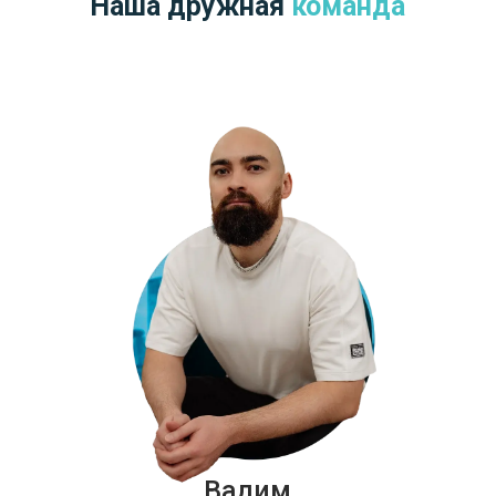
Мастер кода и архитектуры веб-сайтов, я
воплощаю в жизнь технически сложные и
инновационные веб-проекты.
Никита
Ведущий IT-специалист
Системы и сети - мои игровые поля, где я
обеспечиваю бесперебойную работу
технологической инфраструктуры, делая