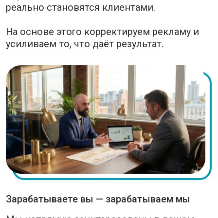
Мы работаем по договору, ежемесячно предоставляем
понятный
отчёт
и всегда на связи.
Стоимость ведения Яндекс Директ — от
20 000 ₽
в
месяц, без скрытых платежей и доплат “по ходу работы”.
Услуги нашего
маркетингового агентства
Разработка
сайта
Создание продающего сайта:
визитка, лендинг, интернет магазинов