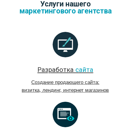
Таргетированная
реклама
Настройка таргетированной рекламы ВКонтакте и
MyTarget
Продвижение на
картах
Выводим бизнес в топ Яндекс Карт и 2ГИС, когда
клиенты ищут услуги.
*
Количество мест
ограничено
n
Наше агенство
не набирает
большое