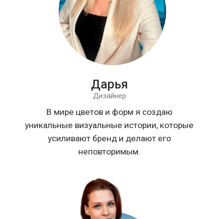
МЕНЮ
Преимущества
Цены
Услуги
Кейсы
Отзывы
Наш блог
КОНТАКТЫ
salvare-market@yandex.ru