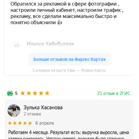
Мария
Копирайтер
Слова - мой инструмент, и я умело
использую их, чтобы создавать
убедительные и эмоциональные тексты,
способные захватить внимание и
удержать интерес.
Дарья