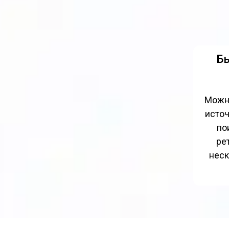
Бы
Можно
источ
пои
ре
неск