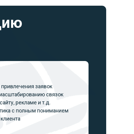
цию
 привлечения заявок
масштабированию связок
айту, рекламе и т.д.
тика с полным пониманием
 клиента