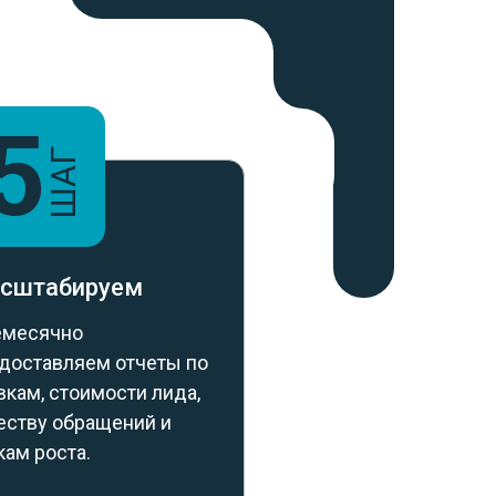
5
ШАГ
сштабируем
емесячно
доставляем отчеты по
вкам, стоимости лида,
еству обращений и
кам роста.