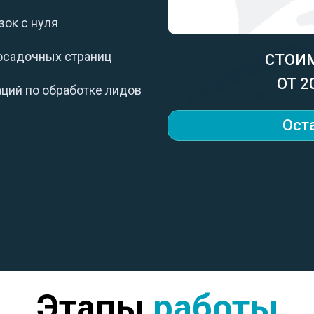
зок с нуля
осадочных страниц
СТОИ
ОТ 2
ций по обработке лидов
Ост
Этапы
работы