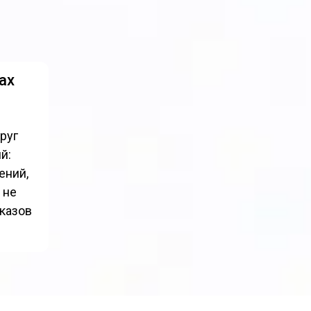
ах
руг
й:
ений,
 не
оказов