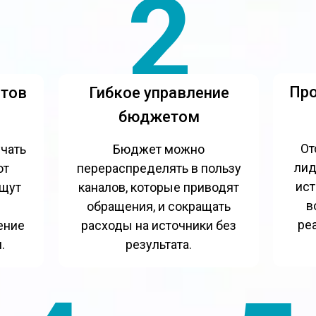
2
Про
нтов
Гибкое управление
бюджетом
От
чать
Бюджет можно
лид
от
перераспределять в пользу
ист
ищут
каналов, которые приводят
в
обращения, и сокращать
ре
ение
расходы на источники без
.
результата.