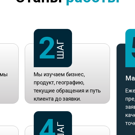
2
ШАГ
 мы
Мы изучаем бизнес,
Ма
продукт, географию,
текущие обращения и путь
Еж
клиента до заявки.
пре
зая
кач
4
точ
ШАГ