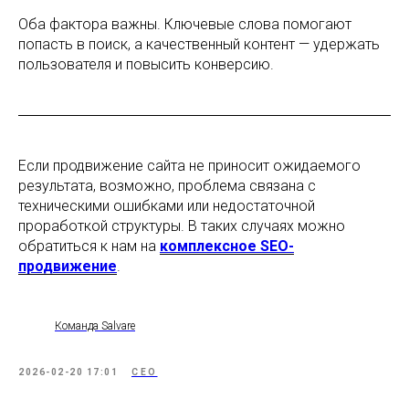
Оба фактора важны. Ключевые слова помогают
попасть в поиск, а качественный контент — удержать
пользователя и повысить конверсию.
КОНТАКТЫ
salvare-market@yandex.ru
+7(917) 468-05-67
Если продвижение сайта не приносит ожидаемого
г. Уфа, ул. Цюрупы, 151/1
результата, возможно, проблема связана с
техническими ошибками или недостаточной
Все права защищены. Использования материалов
проработкой структуры. В таких случаях можно
сайта разрешено только с согласия правообладателя.
ИП Самигуллин Вадим Филюсович
обратиться к нам на
комплексное SEO-
ОГРНИП 322028000029041
продвижение
.
ИНН 024505048445
Команда Salvare
2026-02-20 17:01
СЕО