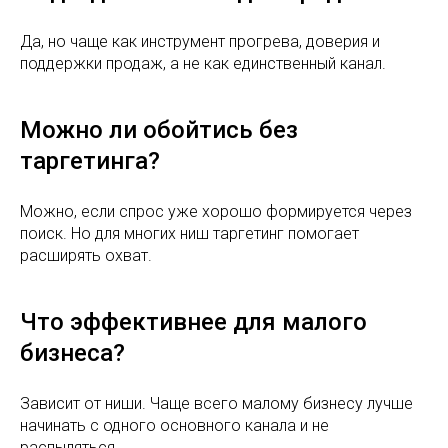
Да, но чаще как инструмент прогрева, доверия и
поддержки продаж, а не как единственный канал.
МЕНЮ
Можно ли обойтись без
Главная
таргетинга?
Услуги
Можно, если спрос уже хорошо формируется через
поиск. Но для многих ниш таргетинг помогает
расширять охват.
КОНТАКТЫ
Что эффективнее для малого
salvare-market@yandex.ru
+7(917) 468-05-67
бизнеса?
г. Уфа, ул. Цюрупы, 151/1
Зависит от ниши. Чаще всего малому бизнесу лучше
Все права защищены. Использования материалов
начинать с одного основного канала и не
сайта разрешено только с согласия правообладателя.
распыляться.
ИП Самигуллин Вадим Филюсович