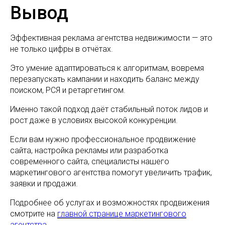
Преимущества
Вывод
Цены
Услуги
Эффективная реклама агентства недвижимости — это
Кейсы
не только цифры в отчётах.
Отзывы
Наш блог
Это умение адаптироваться к алгоритмам, вовремя
перезапускать кампании и находить баланс между
поиском, РСЯ и ретаргетингом.
КОНТАКТЫ
Именно такой подход даёт стабильный поток лидов и
salvare-market@yandex.ru
рост даже в условиях высокой конкуренции.
+7(917) 468-05-67
г. Уфа, ул. Цюрупы, 151/1
Если вам нужно профессиональное продвижение
сайта, настройка рекламы или разработка
Все права защищены. Использования материалов
современного сайта, специалисты нашего
сайта разрешено только с согласия правообладателя.
маркетингового агентства помогут увеличить трафик,
ИП Самигуллин Вадим Филюсович
заявки и продажи.
ОГРНИП 322028000029041
ИНН 024505048445
Подробнее об услугах и возможностях продвижения
смотрите на
главной странице маркетингового
агентства.