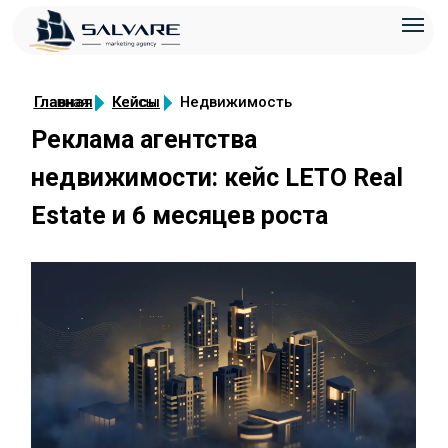
Главная
Главная
Кейсы
Кейсы
Недвижимость
Реклама агентства
недвижимости: кейс LETO Real
Estate и 6 месяцев роста
Содержание:
Исходная ситуация
Что удалось сделать